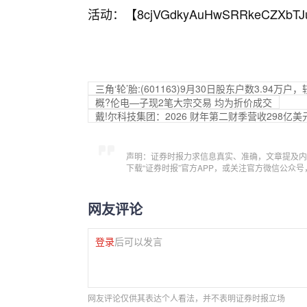
活动：【
8cjVGdkyAuHwSRRkeCZXbTJ
三角‘轮’胎:(601163)9月30日股东户数3.94万户
概?伦电—子现2笔大宗交易 均为折价成交
戴!尔科技集团：2026 财年第二财季营收298亿美
声明：证券时报力求信息真实、准确，文章提及内
下载“证券时报”官方APP，或关注官方微信公众
网友评论
登录
后可以发言
网友评论仅供其表达个人看法，并不表明证券时报立场