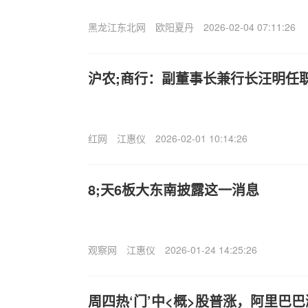
黑龙江东北网
欧阳夏丹
2026-02-04 07:11:26
沪农;商行：副董事长兼行长汪明任
红网
江惠仪
2026-02-01 10:14:26
8;天6板大东南披露这一消息
观察网
江惠仪
2026-01-24 14:25:26
周四热‘门’中<概>股普涨，阿里巴巴