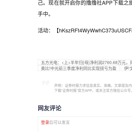
己。现在就开启你的撸撸社APP下载之
手中。
活动：【
hKszRFt4WyWwhC373uUSCF
五方光电：<上>半年归{母}净利润2760.68万元，同
奥比!中光前三季度净利同比实现扭亏为盈
伊
声明：证券时报力求信息真实、准确，文章提及内
下载“证券时报”官方APP，或关注官方微信公众
网友评论
登录
后可以发言