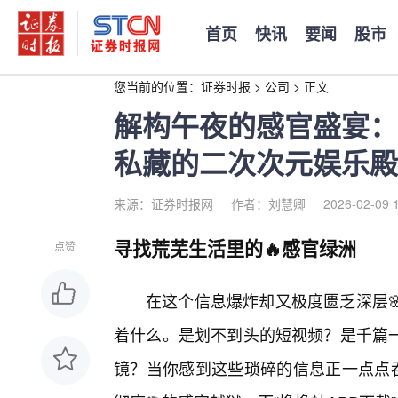
首页
快讯
要闻
股市
您当前的位置：
证券时报
>
公司
>
正文
解构午夜的感官盛宴：
私藏的二次次元娱乐殿
来源：证券时报网
作者：刘慧卿
2026-02-09 
寻找荒芜生活里的🔥感官绿洲
点赞
在这个信息爆炸却又极度匮乏深层
着什么。是划不到头的短视频？是千篇
镜？当你感到这些琐碎的信息正一点点吞