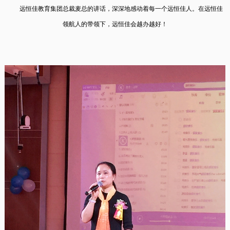
远恒佳教育集团总裁麦总的讲话，深深地感动着每一个远恒佳人。在远恒佳
领航人的带领下，远恒佳会越办越好！